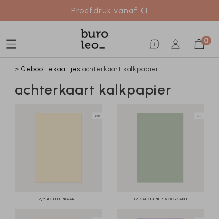
Proefdruk vanaf €1
0
>
Geboortekaartjes
achterkaart kalkpapier
achterkaart kalkpapier
2/2 ACHTERKAART
1/2 KALKPAPIER VOORKANT