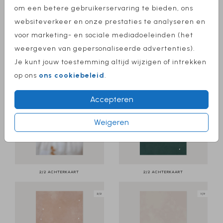
om een betere gebruikerservaring te bieden, ons
websiteverkeer en onze prestaties te analyseren en
voor marketing- en sociale mediadoeleinden (het
weergeven van gepersonaliseerde advertenties).
Je kunt jouw toestemming altijd wijzigen of intrekken
2/2 ACHTERKAART
2/2 ACHTERKAART
op ons
ons cookiebeleid
.
Accepteren
Weigeren
2/2 ACHTERKAART
2/2 ACHTERKAART