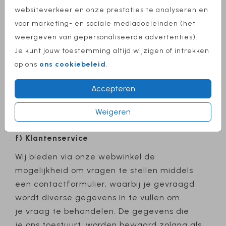
Wij kunnen jou, naast de informatie op onze
websiteverkeer en onze prestaties te analyseren en
website, ook op de hoogte brengen van onze
voor marketing- en sociale mediadoeleinden (het
nieuwe producten en diensten:
weergeven van gepersonaliseerde advertenties).
Je kunt jouw toestemming altijd wijzigen of intrekken
per post: zonder jouw expliciete
op ons
ons cookiebeleid
.
toestemming zullen Sparkles en Buroleo
je persoonsgegevens niet verwerken voor
Accepteren
direct-marketingdoeleinden;
via social media;
Weigeren
per telefoon:
zie f) Klantenservice
.
f) Klantenservice
Wij bieden via onze webwinkel de
mogelijkheid om vragen te stellen middels
een contactformulier, waarbij je gevraagd
wordt diverse gegevens in te vullen om
je vraag te behandelen. De gegevens die
je ons toestuurt, worden bewaard zolang als