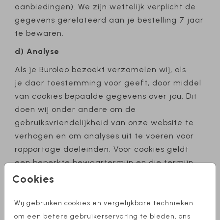
aanbiedingen). We zijn wettelijk verplicht de
gegevens gerelateerd aan je bestelling 7 jaar
te bewaren.
d) Analyse
Als je Buroleo bezoekt verzamelen wij, als
je daar toestemming voor geeft, door middel
van cookies bepaalde gegevens over jou. Dit
doen wij onder andere om de
gebruiksvriendelijkheid van onze website te
verhogen en om analyses uit te voeren voor
rapportage doeleinden. Voor cookies geldt
een beperkte bewaartermijn en die termijn
verschilt per cookie. Lees meer en beheer zelf
Cookies
de cookie-instellingen op de
cookies pagina
.
Wij gebruiken cookies en vergelijkbare technieken
e) Marketing
om een betere gebruikerservaring te bieden, ons