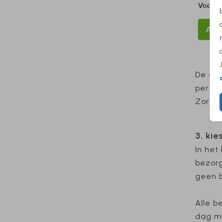
De adr
per st
Zorg d
3. ki
In het
bezorg
geen b
Alle b
dag me