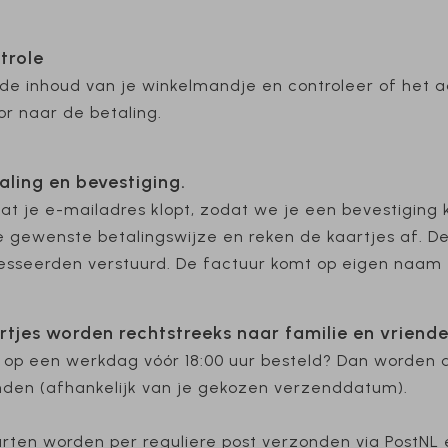
trole
 de inhoud van je winkelmandje en controleer of het a
r naar de betaling.
aling en bevestiging.
at je e-mailadres klopt, zodat we je een bevestiging 
e gewenste betalingswijze en reken de kaartjes af. D
sseerden verstuurd. De factuur komt op eigen naam 
artjes worden rechtstreeks naar familie en vriend
 op een werkdag vóór 18:00 uur besteld? Dan worden 
den (afhankelijk van je gekozen verzenddatum).
rten worden per reguliere post verzonden via PostNL 