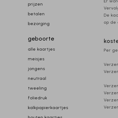
Er wor
prijzen
Vervol
betalen
De kaa
op de
bezorging
geboorte
kost
alle kaartjes
Per ge
meisjes
Verzen
jongens
Verzen
neutraal
Verzen
tweeling
Verzen
foliedruk
Verze
Verze
kalkpapierkaartjes
houten kaartjes