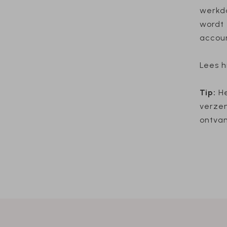
werkda
wordt 
accoun
Lees h
Tip:
He
verzen
ontvan