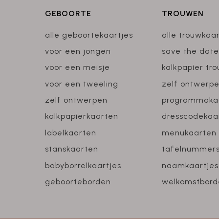
GEBOORTE
TROUWEN
alle geboortekaartjes
alle trouwkaa
voor een jongen
save the date
voor een meisje
kalkpapier tr
voor een tweeling
zelf ontwerp
zelf ontwerpen
programmaka
kalkpapierkaarten
dresscodekaa
labelkaarten
menukaarten
stanskaarten
tafelnummer
babyborrelkaartjes
naamkaartjes
geboorteborden
welkomstbord