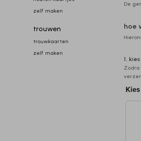
De gen
zelf maken
hoe 
trouwen
Hieron
trouwkaarten
zelf maken
1. kie
Zodra 
verze