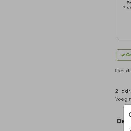
Kies d
2. ad
Voeg n