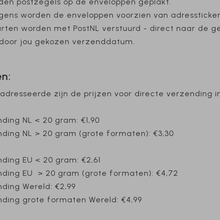
den postzegels op de enveloppen geplakt.
gens worden de enveloppen voorzien van adressticker
rten worden met PostNL verstuurd - direct naar de g
 door jou gekozen verzenddatum.
en:
adresseerde zijn de prijzen voor directe verzending in
ding NL < 20 gram: €1,90
ding NL > 20 gram (grote formaten): €3,30
ding EU < 20 gram: €2,61
ding EU > 20 gram (grote formaten): €4,72
nding Wereld:
€2,99
nding grote formaten Wereld:
€4,99