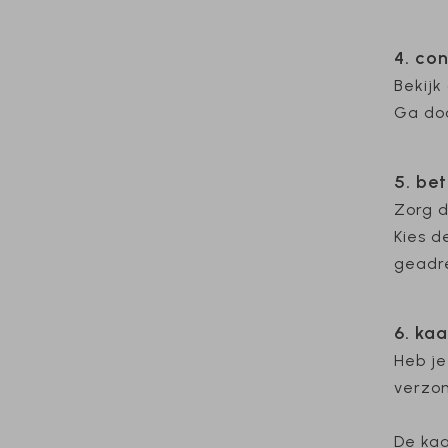
4. con
Bekijk
Ga doo
5. bet
Zorg d
Kies d
geadre
6. ka
Heb je
verzon
De kaa