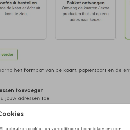
aarna het formaat van de kaart, papiersoort en de env
ressen toevoegen
u jouw adressen toe:
Cookies
Wij gebruiken cookies en vergelijkbare technieken om een