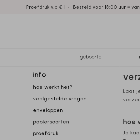
Proefdruk v.a € 1
Besteld voor 18:00 uur = va
geboorte
info
ver
hoe werkt het?
Laat j
veelgestelde vragen
verzen
enveloppen
hoe 
papiersoorten
Je kaa
proefdruk