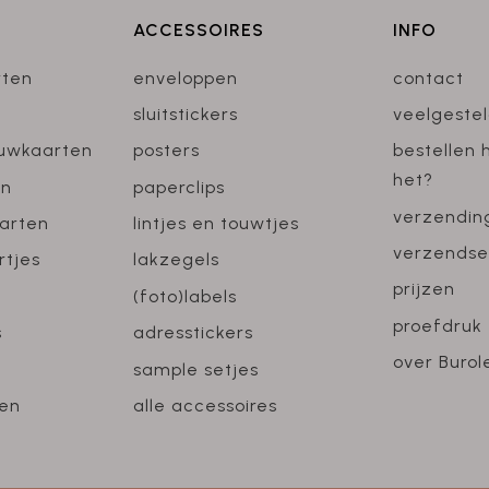
ACCESSOIRES
INFO
rten
enveloppen
contact
sluitstickers
veelgeste
ouwkaarten
posters
bestellen 
het?
en
paperclips
verzendin
arten
lintjes en touwtjes
verzendse
rtjes
lakzegels
prijzen
(foto)labels
proefdruk
s
adresstickers
over Burol
sample setjes
en
alle accessoires