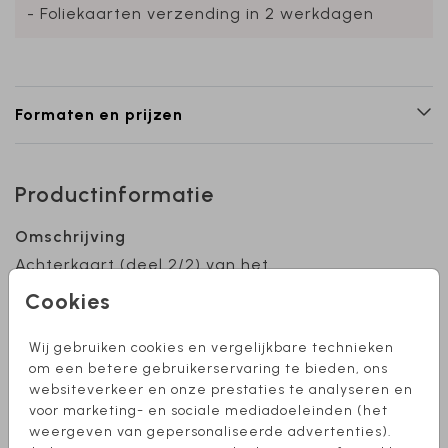
- Foliekaarten verzending in 2 werkdagen
Formaten en prijzen
Productinformatie
Omschrijving
Achterkaart (deel 2/2) van het
geboortekaartje met kalkpapier Fay met
Cookies
bloemenkrans. Let op: zet alle tekst op de
achter­zijde van deze achterkaart (swipe
Wij gebruiken cookies en vergelijkbare technieken
hiervoor naar links of klik op het rechter pijltje).
Toon meer
om een betere gebruikerservaring te bieden, ons
Het kalk­papierkaartje wordt namelijk op de
websiteverkeer en onze prestaties te analyseren en
voorzijde van deze achterkaart bevestigd.
voor marketing- en sociale mediadoeleinden (het
Collectie
weergeven van gepersonaliseerde advertenties).
achterkaart kalkpapier