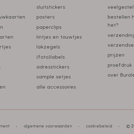
sluitstickers
veelgeste
ouwkaarten
posters
bestellen 
het?
en
paperclips
verzendin
arten
lintjes en touwtjes
verzendse
rtjes
lakzegels
prijzen
(foto)labels
proefdruk
s
adresstickers
over Burol
sample setjes
en
alle accessoires
ement
algemene voorwaarden
cookiebeleid
© 2