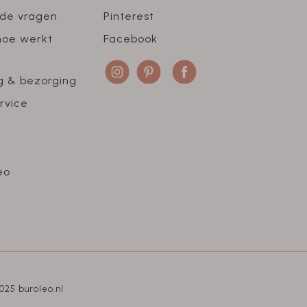
lde vragen
Pinterest
hoe werkt
Facebook
g & bezorging
rvice
eo
025 buroleo.nl