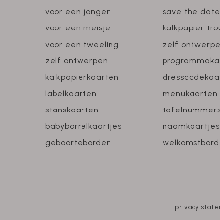
voor een jongen
save the date
voor een meisje
kalkpapier tr
voor een tweeling
zelf ontwerp
zelf ontwerpen
programmaka
kalkpapierkaarten
dresscodekaa
labelkaarten
menukaarten
stanskaarten
tafelnummer
babyborrelkaartjes
naamkaartjes
geboorteborden
welkomstbord
privacy stat