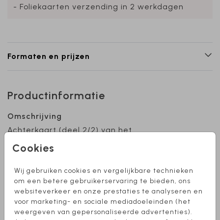
- Foliekaarten verzending in 2 werkdagen
Formaten en prijzen
Productinformatie
Omschrijving
Achterkaart (deel 2/2) van het
geboortekaartje met kalkpapier Isabeau. Let
Cookies
op: zet alle tekst op de achter­zijde van deze
achterkaart (swipe hiervoor naar links of klik op
Wij gebruiken cookies en vergelijkbare technieken
het rechter pijltje). Het kalk­papierkaartje wordt
Toon meer
om een betere gebruikerservaring te bieden, ons
namelijk op de voorzijde van deze achterkaart
websiteverkeer en onze prestaties te analyseren en
bevestigd.
voor marketing- en sociale mediadoeleinden (het
Collectie
weergeven van gepersonaliseerde advertenties).
achterkaart kalkpapier