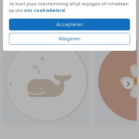
Je kunt jouw toestemming altijd wijzigen of intrekken
sluitstickers geboortekaartjes
op ons
ons cookiebeleid
.
Deze producten vind je misschien ook
Accepteren
leuk
Weigeren