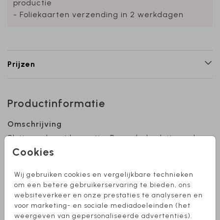
productie
- Foliekaarten verzending in 2 werkdagen
Prijzen
Productinformatie
Omschrijving
Sluitzegel met leeuwtje. Bewerk de sluitzegel
naar eigen wens! Het formaat deze sticker is
Cookies
Ø 35 mm en ze zijn te bestellen per 25 stuks.
Heb je zelf een idee voor een sluitzegel? Stuur
Wij gebruiken cookies en vergelijkbare technieken
mij een berichtje, dan kijk ik wat ik voor je kan
om een betere gebruikerservaring te bieden, ons
Toon meer
websiteverkeer en onze prestaties te analyseren en
betekenen!
voor marketing- en sociale mediadoeleinden (het
Collectie
weergeven van gepersonaliseerde advertenties).