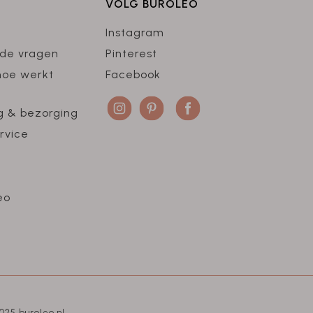
VOLG BUROLEO
Instagram
lde vragen
Pinterest
hoe werkt
Facebook
g & bezorging
rvice
eo
025 buroleo.nl