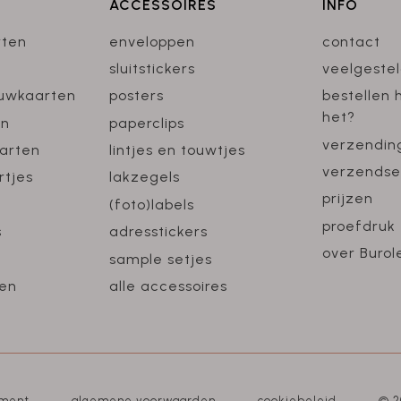
ACCESSOIRES
INFO
rten
enveloppen
contact
sluitstickers
veelgeste
ouwkaarten
posters
bestellen 
het?
en
paperclips
verzendin
arten
lintjes en touwtjes
verzendse
rtjes
lakzegels
prijzen
(foto)labels
proefdruk
s
adresstickers
over Burol
sample setjes
en
alle accessoires
ement
algemene voorwaarden
cookiebeleid
© 2