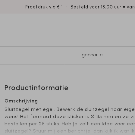
Proefdruk v.a € 1
Besteld voor 18:00 uur = va
geboorte
Productinformatie
Omschrijving
Sluitzegel met egel. Bewerk de sluitzegel naar eig
wens! Het formaat deze sticker is Ø 35 mm en ze zi
bestellen per 25 stuks. Heb je zelf een idee voor ee
sluitzegel? Stuur mij een berichtje, dan kijk ik wat i