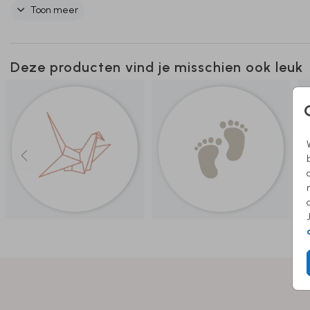
je kan betekenen!
Toon meer
Deze producten vind je misschien ook leuk