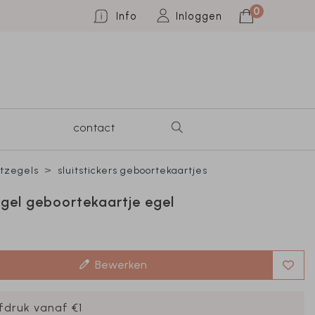
0
Info
Inloggen
contact
itzegels
sluitstickers geboortekaartjes
egel geboortekaartje egel
Bewerken
fdruk vanaf €1