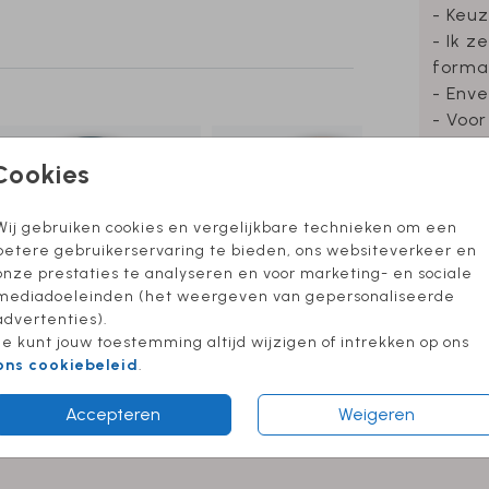
- Keuz
- Ik z
forma
- Enve
- Voor
- Foli
Cookies
Wij gebruiken cookies en vergelijkbare technieken om een
betere gebruikerservaring te bieden, ons websiteverkeer en
Prijzen
onze prestaties te analyseren en voor marketing- en sociale
mediadoeleinden (het weergeven van gepersonaliseerde
advertenties).
Je kunt jouw toestemming altijd wijzigen of intrekken op ons
ons cookiebeleid
.
Accepteren
Weigeren