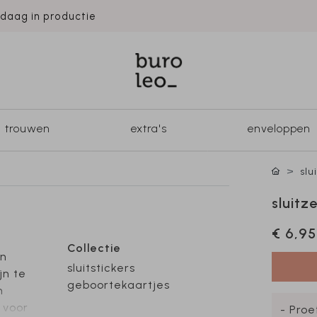
ndaag in productie
trouwen
extra's
enveloppen
slu
sluitz
€ 6,95
Collectie
en
sluitstickers
jn te
geboortekaartjes
n
k voor
- Proe