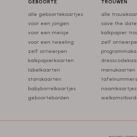
GEBOORTE
TROUWEN
alle geboortekaartjes
alle trouwkaa
voor een jongen
save the date
voor een meisje
kalkpapier tr
voor een tweeling
zelf ontwerp
zelf ontwerpen
programmaka
kalkpapierkaarten
dresscodekaa
labelkaarten
menukaarten
stanskaarten
tafelnummer
babyborrelkaartjes
naamkaartjes
geboorteborden
welkomstbord
privacy stat