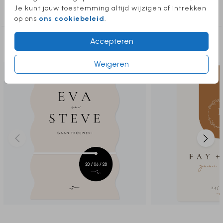
Stuur een berichtje, we helpen je graag
Je kunt jouw toestemming altijd wijzigen of intrekken
trouwen labelkaart rechthoek
verder!
op ons
ons cookiebeleid
.
Accepteren
Deze producten vind je misschien ook
leuk
Weigeren