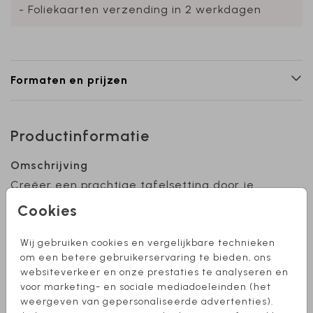
- Foliekaarten verzending in 2 werkdagen
Formaten en prijzen
Productinformatie
Omschrijving
Creëer een prachtige tafelsetting door je
menukaart en naamkaartjes in kleur op elkaar
Cookies
af te stemmen. Deze naamkaartjes hebben
een formaat van 5,5 x 8,5 cm en zijn te
Wij gebruiken cookies en vergelijkbare technieken
bewerken naar eigen wens. Heb je hier hulp bij
Toon meer
om een betere gebruikerservaring te bieden, ons
nodig? Stuur een berichtje, we helpen je graag
websiteverkeer en onze prestaties te analyseren en
verder!
voor marketing- en sociale mediadoeleinden (het
Collectie
weergeven van gepersonaliseerde advertenties).
naamkaartjes bruiloft