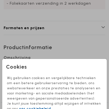
- Foliekaarten verzending in 2 werkdagen
Formaten en prijzen
Productinformatie
Omschrijving
Bewerk deze kraamborrelkaartjes naar eigen
Cookies
wens. Te bestellen per 6 stuks. Het formaat
van de kaartjes is 5,5 x 8,5 cm.
Wij gebruiken cookies en vergelijkbare technieken
om een betere gebruikerservaring te bieden, ons
websiteverkeer en onze prestaties te analyseren en
Collectie
voor marketing- en sociale mediadoeleinden (het
kraamborrelkaartjes
weergeven van gepersonaliseerde advertenties).
Je kunt jouw toestemming altijd wijzigen of intrekken
op ons
ons cookiebeleid
.