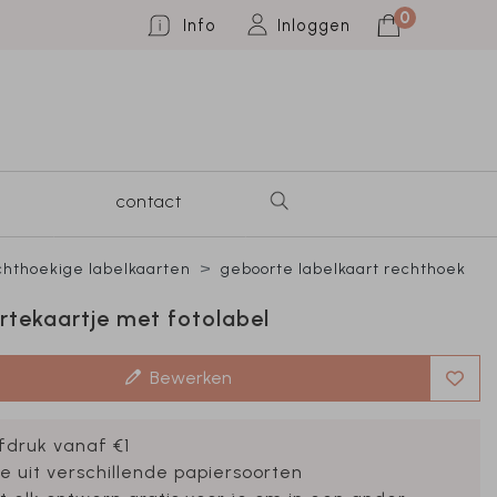
0
Info
Inloggen
contact
hthoekige labelkaarten
geboorte labelkaart rechthoek
tekaartje met fotolabel
Bewerken
fdruk vanaf €1
e uit verschillende papiersoorten