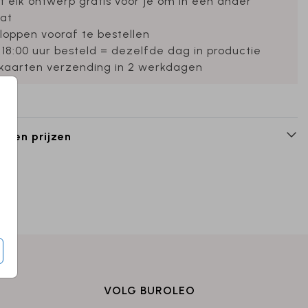
et elk ontwerp gratis voor je om in een ander
at
loppen vooraf te bestellen
 18:00 uur besteld = dezelfde dag in productie
ekaarten verzending in 2 werkdagen
n en prijzen
VOLG BUROLEO