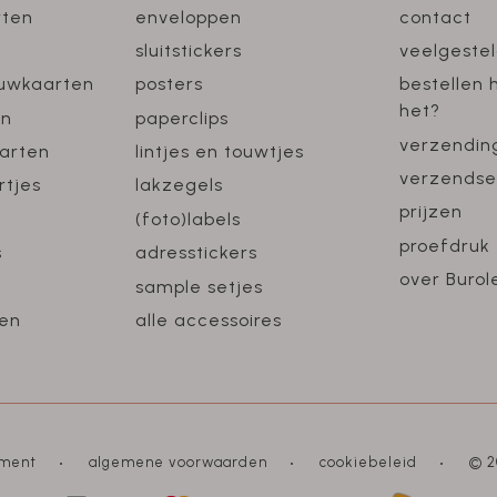
rten
enveloppen
contact
sluitstickers
veelgeste
ouwkaarten
posters
bestellen 
het?
en
paperclips
verzendin
arten
lintjes en touwtjes
verzendse
rtjes
lakzegels
prijzen
(foto)labels
proefdruk
s
adresstickers
over Burol
sample setjes
en
alle accessoires
ement
algemene voorwaarden
cookiebeleid
© 2