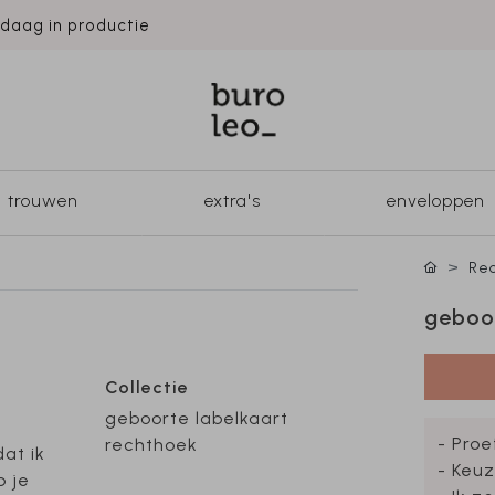
ndaag in productie
trouwen
extra's
enveloppen
Rec
geboor
Collectie
geboorte labelkaart
- Proe
rechthoek
dat ik
- Keuz
p je