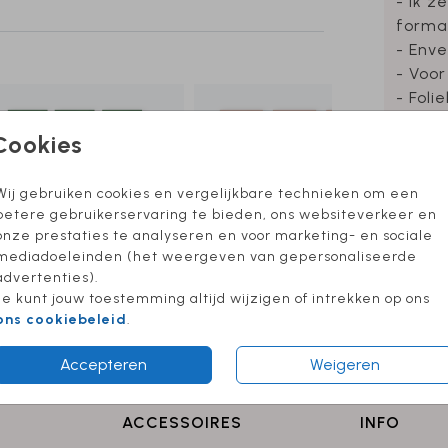
- Ik z
forma
- Enve
- Voor
- Foli
Cookies
Wij gebruiken cookies en vergelijkbare technieken om een
Formate
betere gebruikerservaring te bieden, ons websiteverkeer en
onze prestaties te analyseren en voor marketing- en sociale
mediadoeleinden (het weergeven van gepersonaliseerde
advertenties).
Je kunt jouw toestemming altijd wijzigen of intrekken op ons
ons cookiebeleid
.
Accepteren
Weigeren
ACCESSOIRES
INFO