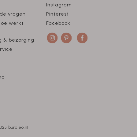
Instagram
lde vragen
Pinterest
hoe werkt
Facebook
g & bezorging
rvice
eo
025 buroleo.nl