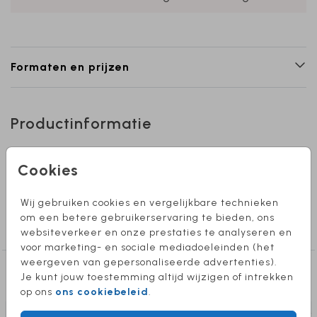
Formaten en prijzen
Productinformatie
Omschrijving
Cookies
blanco-langwerpig-dubbel
Wij gebruiken cookies en vergelijkbare technieken
Collectie
om een betere gebruikerservaring te bieden, ons
Blanco
websiteverkeer en onze prestaties te analyseren en
voor marketing- en sociale mediadoeleinden (het
weergeven van gepersonaliseerde advertenties).
Deze producten vind je misschien ook
Je kunt jouw toestemming altijd wijzigen of intrekken
leuk
op ons
ons cookiebeleid
.