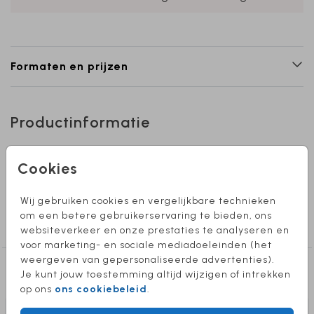
Formaten en prijzen
Productinformatie
Omschrijving
Cookies
blanco-enkel-vierkant-trouwen
Wij gebruiken cookies en vergelijkbare technieken
Collectie
om een betere gebruikerservaring te bieden, ons
blanco trouwkaarten
websiteverkeer en onze prestaties te analyseren en
voor marketing- en sociale mediadoeleinden (het
weergeven van gepersonaliseerde advertenties).
Deze producten vind je misschien ook
Je kunt jouw toestemming altijd wijzigen of intrekken
leuk
op ons
ons cookiebeleid
.