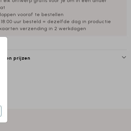
et elk ontwerp gratis voor je om in een ander
at
loppen vooraf te bestellen
 18:00 uur besteld = dezelfde dag in productie
ekaarten verzending in 2 werkdagen
n en prijzen