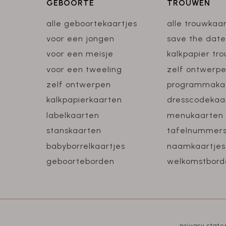
GEBOORTE
TROUWEN
alle geboortekaartjes
alle trouwkaa
voor een jongen
save the date
voor een meisje
kalkpapier tr
voor een tweeling
zelf ontwerp
zelf ontwerpen
programmaka
kalkpapierkaarten
dresscodekaa
labelkaarten
menukaarten
stanskaarten
tafelnummer
babyborrelkaartjes
naamkaartjes
geboorteborden
welkomstbord
privacy stat