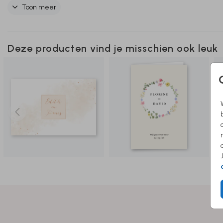
verder!
Toon meer
Deze producten vind je misschien ook leuk