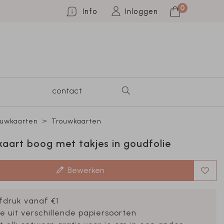
0
Info
Inloggen
contact
ouwkaarten
Trouwkaarten
aart boog met takjes in goudfolie
Bewerken
fdruk vanaf €1
e uit verschillende papiersoorten