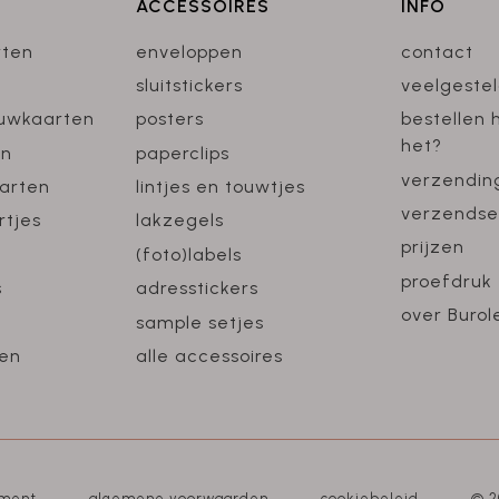
ACCESSOIRES
INFO
rten
enveloppen
contact
sluitstickers
veelgeste
ouwkaarten
posters
bestellen 
het?
en
paperclips
verzendin
arten
lintjes en touwtjes
verzendse
rtjes
lakzegels
prijzen
(foto)labels
proefdruk
s
adresstickers
over Burol
sample setjes
en
alle accessoires
ement
algemene voorwaarden
cookiebeleid
© 2