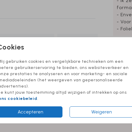
- Ik z
forma
- Enve
- Voor
- Foli
Cookies
Formate
Wij gebruiken cookies en vergelijkbare technieken om een
betere gebruikerservaring te bieden, ons websiteverkeer en
onze prestaties te analyseren en voor marketing- en sociale
mediadoeleinden (het weergeven van gepersonaliseerde
advertenties).
Je kunt jouw toestemming altijd wijzigen of intrekken op ons
ons cookiebeleid
.
Accepteren
Weigeren