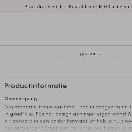
Proefdruk v.a € 1
Besteld voor 18:00 uur = va
geboorte
Productinformatie
Omschrijving
Een moderne trouwkaart met foto in boogvorm en t
in goudfolie. Pas het design aan naar eigen wens! Wi
dit ontwerp in een ander formaat, of heb je hulp nod
het ontwerpen? Stuur een berichtje, we helpen je 