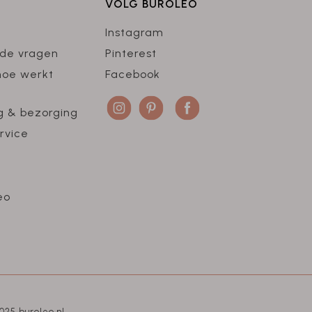
VOLG BUROLEO
Instagram
lde vragen
Pinterest
hoe werkt
Facebook
g & bezorging
rvice
eo
025 buroleo.nl