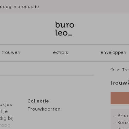
ndaag in productie
trouwen
extra's
enveloppen
Tr
trouwk
Collectie
akjes
Trouwkaarten
l je
- Proe
ig bij
- Keuz
graag