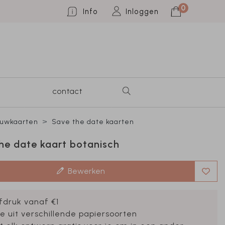
0
Info
Inloggen
contact
ouwkaarten
Save the date kaarten
he date kaart botanisch
Bewerken
fdruk vanaf €1
e uit verschillende papiersoorten