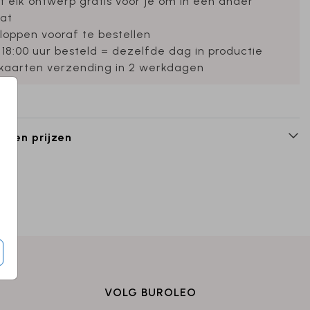
et elk ontwerp gratis voor je om in een ander
at
loppen vooraf te bestellen
 18:00 uur besteld = dezelfde dag in productie
ekaarten verzending in 2 werkdagen
n en prijzen
VOLG BUROLEO