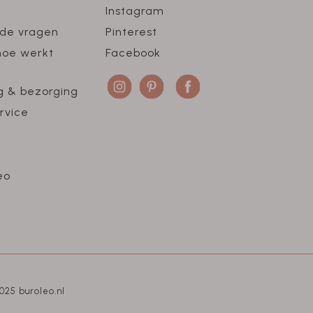
Instagram
lde vragen
Pinterest
hoe werkt
Facebook
g & bezorging
rvice
eo
025 buroleo.nl