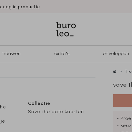
ndaag in productie
trouwen
extra's
enveloppen
Tr
save t
Collectie
che
Save the date kaarten
- Proe
 je
- Keuz