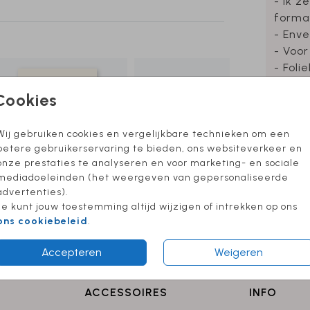
- Ik z
forma
- Enve
- Voor
- Foli
Cookies
Wij gebruiken cookies en vergelijkbare technieken om een
Formate
betere gebruikerservaring te bieden, ons websiteverkeer en
onze prestaties te analyseren en voor marketing- en sociale
mediadoeleinden (het weergeven van gepersonaliseerde
advertenties).
Je kunt jouw toestemming altijd wijzigen of intrekken op ons
ons cookiebeleid
.
Accepteren
Weigeren
ACCESSOIRES
INFO