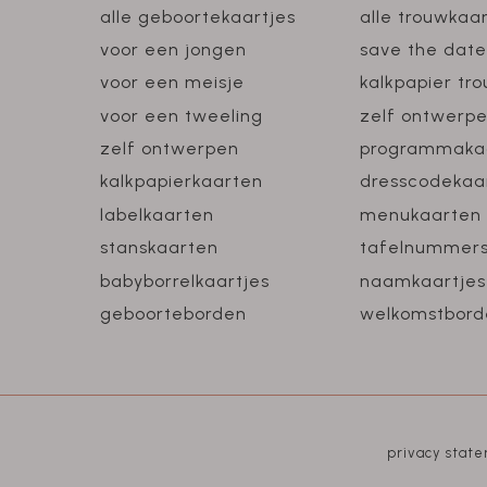
alle geboortekaartjes
alle trouwkaa
voor een jongen
save the date
voor een meisje
kalkpapier tr
voor een tweeling
zelf ontwerp
zelf ontwerpen
programmaka
kalkpapierkaarten
dresscodekaa
labelkaarten
menukaarten
stanskaarten
tafelnummer
babyborrelkaartjes
naamkaartjes
geboorteborden
welkomstbord
privacy stat