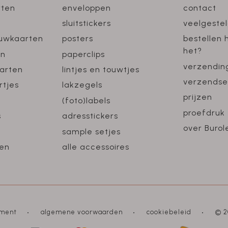
rten
enveloppen
contact
sluitstickers
veelgeste
ouwkaarten
posters
bestellen 
het?
en
paperclips
verzendin
arten
lintjes en touwtjes
verzendse
rtjes
lakzegels
prijzen
(foto)labels
proefdruk
s
adresstickers
over Burol
sample setjes
en
alle accessoires
ement
algemene voorwaarden
cookiebeleid
© 2