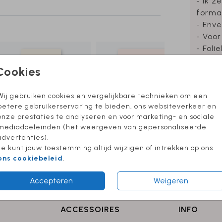
- Ik z
forma
- Enve
- Voor
- Foli
Cookies
Wij gebruiken cookies en vergelijkbare technieken om een
Formate
betere gebruikerservaring te bieden, ons websiteverkeer en
onze prestaties te analyseren en voor marketing- en sociale
mediadoeleinden (het weergeven van gepersonaliseerde
advertenties).
Je kunt jouw toestemming altijd wijzigen of intrekken op ons
ons cookiebeleid
.
Accepteren
Weigeren
ACCESSOIRES
INFO