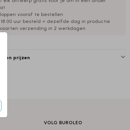
et elk ontwerp gratis voor je om in een ander
at
loppen vooraf te bestellen
 18:00 uur besteld = dezelfde dag in productie
ekaarten verzending in 2 werkdagen
n en prijzen
VOLG BUROLEO