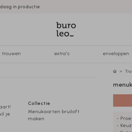
ndaag in productie
trouwen
extra's
enveloppen
Tr
menuka
Collectie
aart!
Menukaarten bruiloft
il je
- Proe
maken
- Keuz