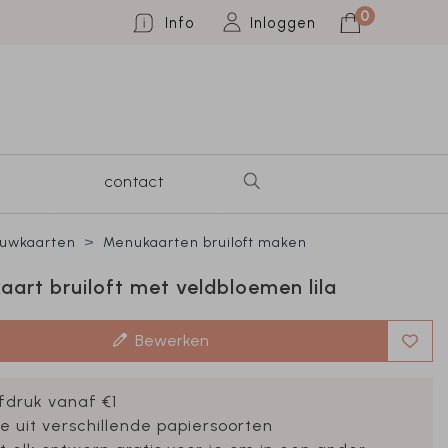
0
Info
Inloggen
contact
ouwkaarten
Menukaarten bruiloft maken
art bruiloft met veldbloemen lila
Bewerken
fdruk vanaf €1
e uit verschillende papiersoorten