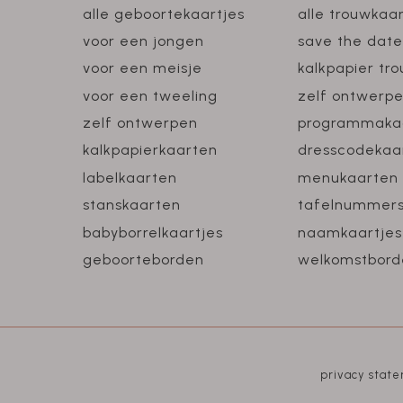
alle geboortekaartjes
alle trouwkaa
voor een jongen
save the date
voor een meisje
kalkpapier tr
voor een tweeling
zelf ontwerp
zelf ontwerpen
programmaka
kalkpapierkaarten
dresscodekaa
labelkaarten
menukaarten
stanskaarten
tafelnummer
babyborrelkaartjes
naamkaartjes
geboorteborden
welkomstbord
privacy stat