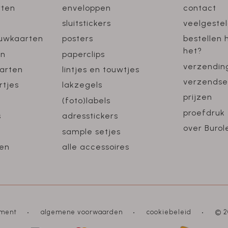
rten
enveloppen
contact
sluitstickers
veelgeste
ouwkaarten
posters
bestellen 
het?
en
paperclips
verzendin
arten
lintjes en touwtjes
verzendse
rtjes
lakzegels
prijzen
(foto)labels
proefdruk
s
adresstickers
over Burol
sample setjes
en
alle accessoires
ement
algemene voorwaarden
cookiebeleid
© 2