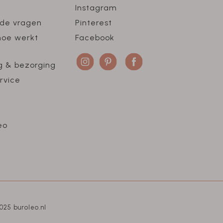
Instagram
lde vragen
Pinterest
hoe werkt
Facebook
g & bezorging
rvice
eo
025 buroleo.nl