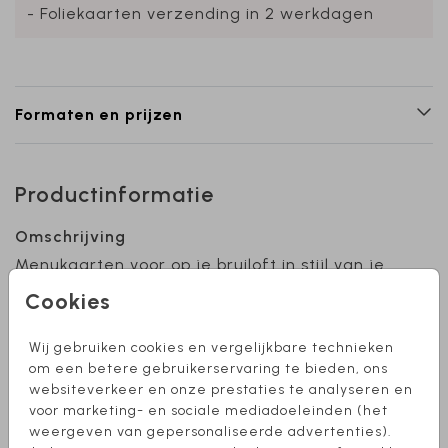
- Foliekaarten verzending in 2 werkdagen
Formaten en prijzen
Productinformatie
Omschrijving
Menukaarten voor op je bruiloft in stijl van je
trouwkaart! Pas het design aan naar eigen
Cookies
wens. Hulp nodig of wil je een ander formaat
kaart? Stuur een berichtje, we helpen je graag
Wij gebruiken cookies en vergelijkbare technieken
verder!
Toon meer
om een betere gebruikerservaring te bieden, ons
websiteverkeer en onze prestaties te analyseren en
voor marketing- en sociale mediadoeleinden (het
Collectie
weergeven van gepersonaliseerde advertenties).
Menukaarten bruiloft maken