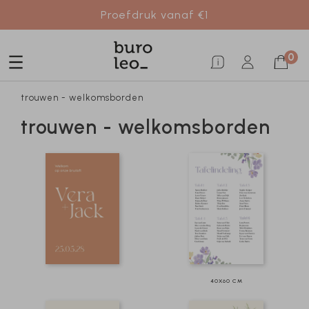
Proefdruk vanaf €1
0
trouwen - welkomsborden
trouwen - welkomsborden
40X60 CM