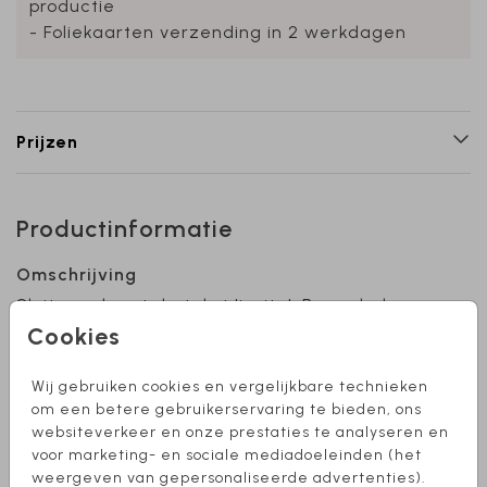
productie
- Foliekaarten verzending in 2 werkdagen
Prijzen
Productinformatie
Omschrijving
Sluitzegel met de tekst 'invite'. Bewerk de
sluitzegel naar eigen wens. Het formaat van
Cookies
deze sticker is Ø 35 mm en ze zijn te bestellen
per 25 stuks. Heb je zelf een idee voor een
Wij gebruiken cookies en vergelijkbare technieken
sluitzegel? Stuur een berichtje, dan bekijken
om een betere gebruikerservaring te bieden, ons
Toon meer
websiteverkeer en onze prestaties te analyseren en
we wat we voor je kunnen betekenen.
voor marketing- en sociale mediadoeleinden (het
Collectie
weergeven van gepersonaliseerde advertenties).