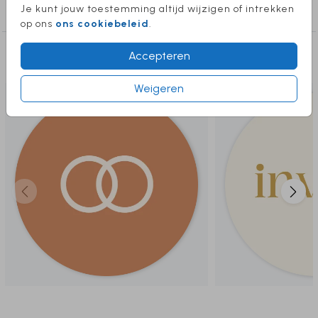
Je kunt jouw toestemming altijd wijzigen of intrekken
sluitstickers trouwen
op ons
ons cookiebeleid
.
Deze producten vind je misschien ook
Accepteren
leuk
Weigeren