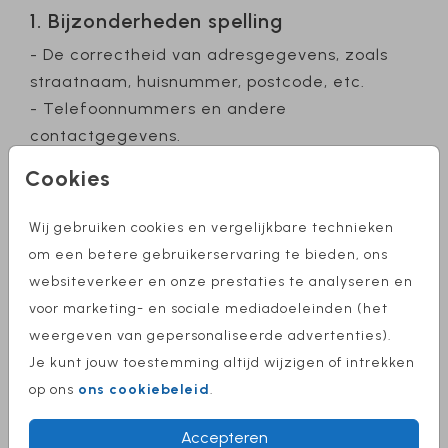
1. Bijzonderheden spelling
- De correctheid van adresgegevens, zoals
straatnaam, huisnummer, postcode, etc.
- Telefoonnummers en andere
contactgegevens.
- De juiste spelling van namen, dialecten,
Cookies
vreemde talen of songteksten (bijvoorbeeld
wanneer een naam of tekst bewust anders is
Wij gebruiken cookies en vergelijkbare technieken
gespeld).
om een betere gebruikerservaring te bieden, ons
2. Keuze van papiersoort en/of
websiteverkeer en onze prestaties te analyseren en
envelopkleur
voor marketing- en sociale mediadoeleinden (het
Wij controleren niet de papiersoort of de kleur
weergeven van gepersonaliseerde advertenties).
van de envelop, of hoe deze zich verhouden
Je kunt jouw toestemming altijd wijzigen of intrekken
tot de gekozen ontwerpen.
op ons
ons cookiebeleid
.
De controle heeft geen invloed op de
Accepteren
uiteindelijke look of de papieren afwerking.