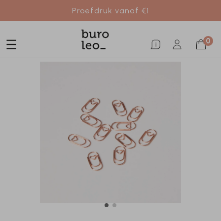
Proefdruk vanaf €1
0