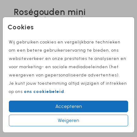
Roségouden mini
paperclips met hartje
Cookies
(25)
Wij gebruiken cookies en vergelijkbare technieken
Aantal
x 25 paperclips
Prijs:
om een betere gebruikerservaring te bieden, ons
€ 5,50
websiteverkeer en onze prestaties te analyseren en
voor marketing- en sociale mediadoeleinden (het
weergeven van gepersonaliseerde advertenties).
Omschrijving
Je kunt jouw toestemming altijd wijzigen of intrekken
op ons
ons cookiebeleid
.
Roségouden mini paperclips met hartje (25
stuks). Formaat: 0,9 cm (breedte) x 2 cm
Accepteren
(lengte).
Weigeren
Prijs:
€ 5,50
per 25 paperclips