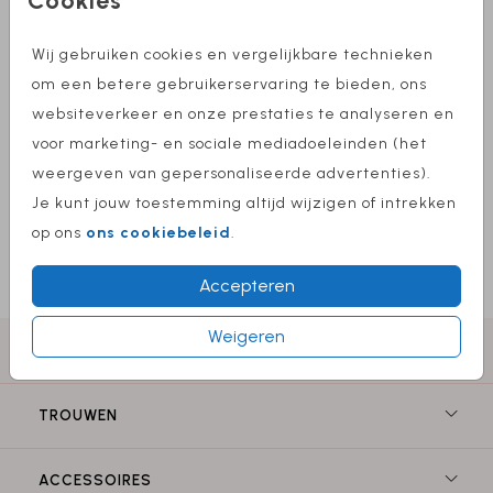
Stippen 22 X 11
Cookies
Wij gebruiken cookies en vergelijkbare technieken
Aantal
x 1
Prijs:
€ 0,75
om een betere gebruikerservaring te bieden, ons
websiteverkeer en onze prestaties te analyseren en
voor marketing- en sociale mediadoeleinden (het
Omschrijving
weergeven van gepersonaliseerde advertenties).
wit met goudfolie stippen 22 x 11
Je kunt jouw toestemming altijd wijzigen of intrekken
op ons
ons cookiebeleid
.
Prijs:
€ 0,75
per 1
Accepteren
Weigeren
GEBOORTE
TROUWEN
ACCESSOIRES