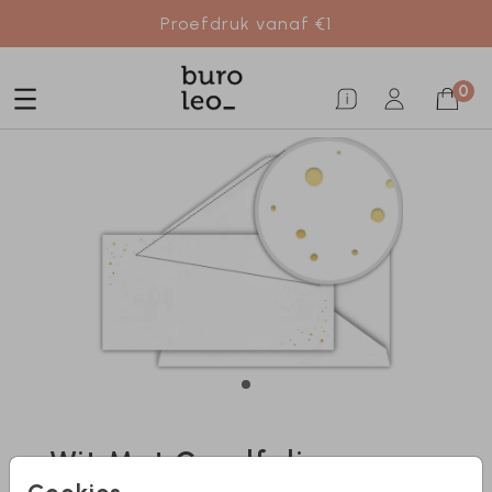
Proefdruk vanaf €1
0
Wit Met Goudfolie