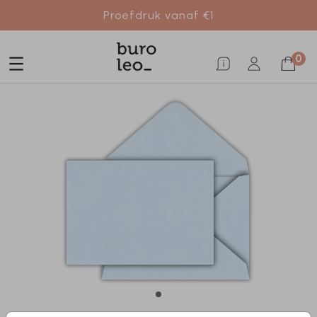
Proefdruk vanaf €1
0