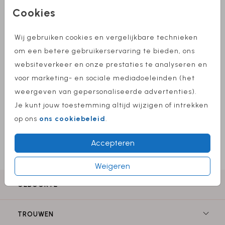
Cookies
Lichtblauw 15,6 X 22
Wij gebruiken cookies en vergelijkbare technieken
Helaas is dit product tijdelijk uitverkocht!
om een betere gebruikerservaring te bieden, ons
Heb je vragen? Neem dan contact met ons
websiteverkeer en onze prestaties te analyseren en
op.
voor marketing- en sociale mediadoeleinden (het
weergeven van gepersonaliseerde advertenties).
Omschrijving
Je kunt jouw toestemming altijd wijzigen of intrekken
lichtblauw 15,6 x 22
op ons
ons cookiebeleid
.
Prijs:
€ 0,50
per 1
Accepteren
Weigeren
GEBOORTE
TROUWEN