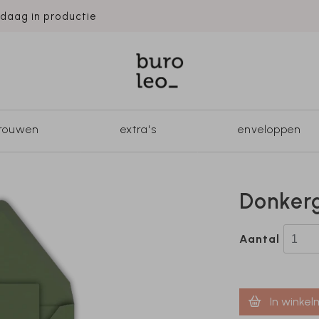
ndaag in productie
trouwen
extra's
enveloppen
Donkerg
Aantal
In winke