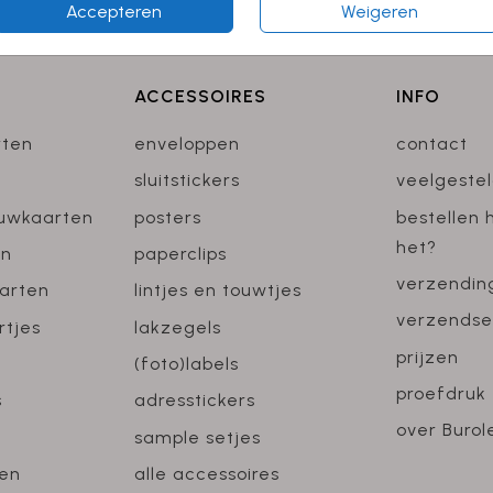
Accepteren
Weigeren
ACCESSOIRES
INFO
rten
enveloppen
contact
sluitstickers
veelgeste
ouwkaarten
posters
bestellen 
het?
en
paperclips
verzendin
arten
lintjes en touwtjes
verzendse
rtjes
lakzegels
prijzen
(foto)labels
proefdruk
s
adresstickers
over Burol
sample setjes
en
alle accessoires