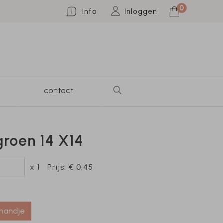
0
Info
Inloggen
contact
roen 14 X14
x 1
Prijs:
€ 0,45
lmandje