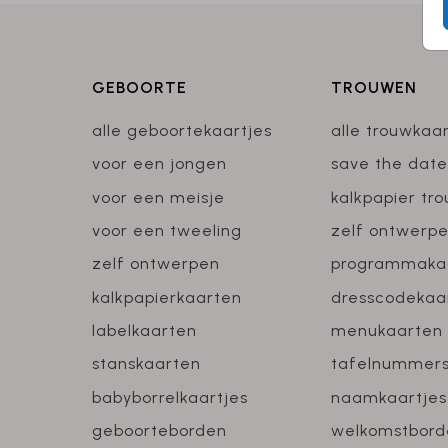
GEBOORTE
TROUWEN
alle geboortekaartjes
alle trouwkaa
voor een jongen
save the date
voor een meisje
kalkpapier tr
voor een tweeling
zelf ontwerp
zelf ontwerpen
programmaka
kalkpapierkaarten
dresscodekaa
labelkaarten
menukaarten
stanskaarten
tafelnummer
babyborrelkaartjes
naamkaartjes
geboorteborden
welkomstbord