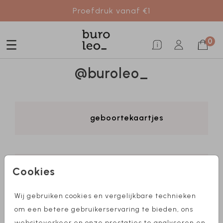
Proefdruk vanaf €1
0
@buroleo_
geboortekaartjes
Cookies
trouwkaarten
Wij gebruiken cookies en vergelijkbare technieken
om een betere gebruikerservaring te bieden, ons
over mij
websiteverkeer en onze prestaties te analyseren en