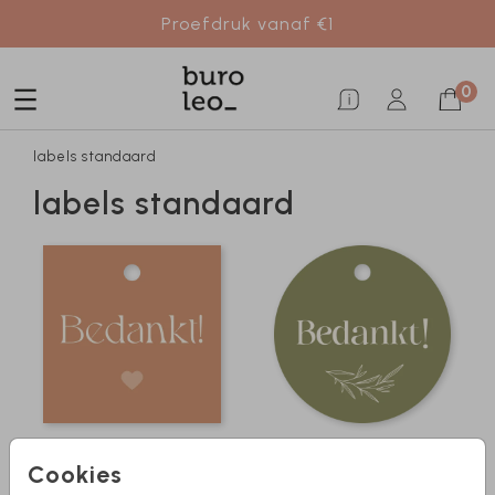
Proefdruk vanaf €1
0
labels standaard
labels standaard
Cookies