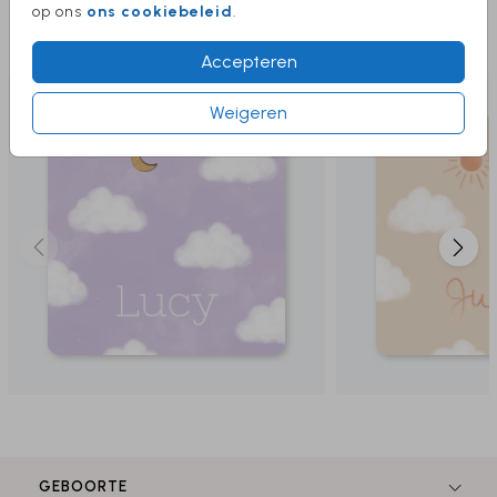
op ons
ons cookiebeleid
.
Deze producten vind je misschien ook
leuk
Accepteren
Weigeren
GEBOORTE