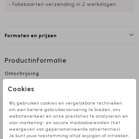
- Foliekaarten verzending in 2 werkdagen
Formaten en prijzen
Productinformatie
Omschrijving
Een schattig geboortekaartje met zomerse
Cookies
kleertjes. Heb je hulp nodig bij het ontwerpen
van je kaartje? Stuur mij een berichtje, ik help
Wij gebruiken cookies en vergelijkbare technieken
je graag!
om een betere gebruikerservaring te bieden, ons
websiteverkeer en onze prestaties te analyseren en
Collectie
voor marketing- en sociale mediadoeleinden (het
Meisje
weergeven van gepersonaliseerde advertenties).
Je kunt jouw toestemming altijd wijzigen of intrekken