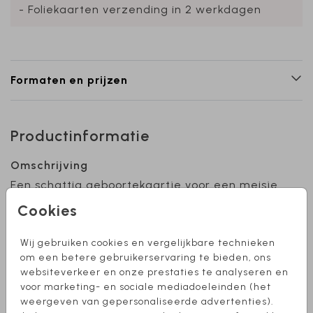
- Foliekaarten verzending in 2 werkdagen
Formaten en prijzen
Productinformatie
Omschrijving
Een schattig geboortekaartje voor een meisje
met veldbloemen. De achtergrond, foliekleur
Cookies
en het lettertype zijn naar wens aan te
passen. Hulp nodig bij het ontwerpen van je
Wij gebruiken cookies en vergelijkbare technieken
kaartje? Stuur mij een berichtje, ik help je
Toon meer
om een betere gebruikerservaring te bieden, ons
graag!
websiteverkeer en onze prestaties te analyseren en
voor marketing- en sociale mediadoeleinden (het
Collectie
weergeven van gepersonaliseerde advertenties).
Meisje