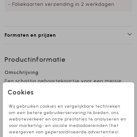
- Foliekaarten verzending in 2 werkdagen
Formaten en prijzen
Productinformatie
Omschrijving
Een schattig geboortekaartje voor een meisje
met bloemenkrans. Naam en krans staan in
Cookies
goudfolie. De achtergrond en foliekleur zijn
naar wens aan te passen. Hulp nodig bij het
Wij gebruiken cookies en vergelijkbare technieken
ontwerpen van je kaartje? Stuur mij een
Toon meer
om een betere gebruikerservaring te bieden, ons
berichtje!
websiteverkeer en onze prestaties te analyseren en
voor marketing- en sociale mediadoeleinden (het
Collectie
weergeven van gepersonaliseerde advertenties).
Meisje