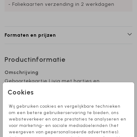
- Foliekaarten verzending in 2 werkdagen
Formaten en prijzen
Productinformatie
Omschrijving
Geboortekaartje Livia met hartjes en
goudfolie. Pas het ontwerp aan naar eigen
Cookies
wens en bestel een proefdruk al vanaf €1! Heb
je hulp nodig of wil je dit kaartje in een ander
Wij gebruiken cookies en vergelijkbare technieken
formaat? Stuur mij een berichtje, ik help je
Toon meer
om een betere gebruikerservaring te bieden, ons
graag!
websiteverkeer en onze prestaties te analyseren en
voor marketing- en sociale mediadoeleinden (het
Collectie
weergeven van gepersonaliseerde advertenties).
Meisje