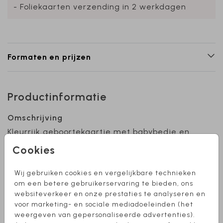
- Foliekaarten verzending in 2 werkdagen
Formaten en prijzen
Productinformatie
Omschrijving
Kleurrijk geboortekaartje met babybedje en
bloemetjes. Bewerk de kaart naar eigen wens.
Cookies
Heb je hulp nodig bij het ontwerpen of wil je de
kaart in een ander formaat? Stuur een
Wij gebruiken cookies en vergelijkbare technieken
berichtje, we helpen je graag verder!
Toon meer
om een betere gebruikerservaring te bieden, ons
websiteverkeer en onze prestaties te analyseren en
voor marketing- en sociale mediadoeleinden (het
Collectie
weergeven van gepersonaliseerde advertenties).
Meisje