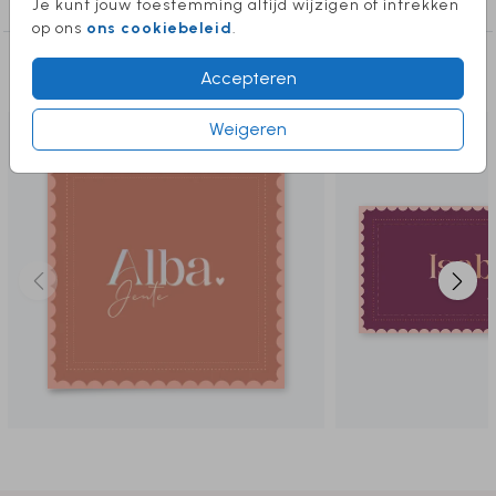
Je kunt jouw toestemming altijd wijzigen of intrekken
op ons
ons cookiebeleid
.
Deze producten vind je misschien ook
Accepteren
leuk
Weigeren