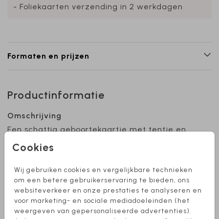
- Foliekaarten verzending in 2 werkdagen
Formaten en prijzen
Productinformatie
Omschrijving
Een schattig geboortekaartje met tentje en
bosdieren in landschap. Bewerkt de kaart naar
Cookies
eigen wens. Hulp nodig bij het ontwerpen van
je kaartje? Stuur mij een berichtje, ik help je
Wij gebruiken cookies en vergelijkbare technieken
graag!
Toon meer
om een betere gebruikerservaring te bieden, ons
websiteverkeer en onze prestaties te analyseren en
voor marketing- en sociale mediadoeleinden (het
Collectie
weergeven van gepersonaliseerde advertenties).
Meisje