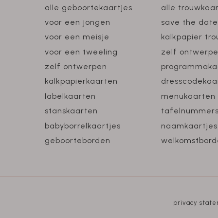
alle geboortekaartjes
alle trouwkaa
voor een jongen
save the date
voor een meisje
kalkpapier tr
voor een tweeling
zelf ontwerp
zelf ontwerpen
programmaka
kalkpapierkaarten
dresscodekaa
labelkaarten
menukaarten
stanskaarten
tafelnummer
babyborrelkaartjes
naamkaartjes
geboorteborden
welkomstbord
privacy stat