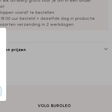
et elk ontwerp gratis voor je om in een ander
at
loppen vooraf te bestellen
 18:00 uur besteld = dezelfde dag in productie
ekaarten verzending in 2 werkdagen
n en prijzen
VOLG BUROLEO