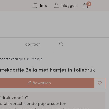
0
Info
Inloggen
contact
oortekaartjes
Meisje
tekaartje Bella met hartjes in foliedruk
Bewerken
fdruk vanaf €1
e uit verschillende papiersoorten