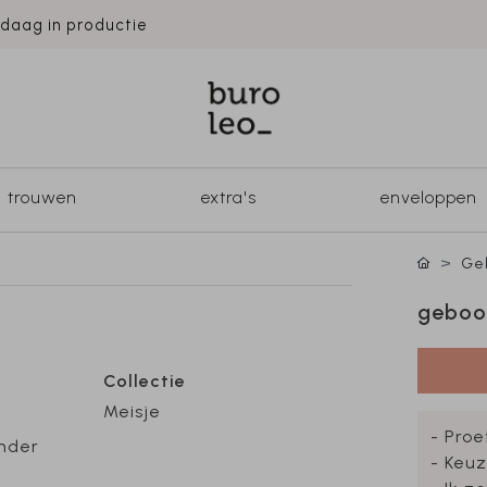
ndaag in productie
trouwen
extra's
enveloppen
Geb
geboor
Collectie
Meisje
- Proe
ander
- Keuz