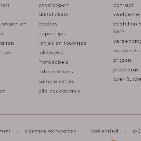
rten
enveloppen
contact
sluitstickers
veelgeste
ouwkaarten
posters
bestellen 
het?
en
paperclips
verzendin
arten
lintjes en touwtjes
verzendse
rtjes
lakzegels
prijzen
(foto)labels
proefdruk
s
adresstickers
over Burol
sample setjes
en
alle accessoires
ement
algemene voorwaarden
cookiebeleid
© 2