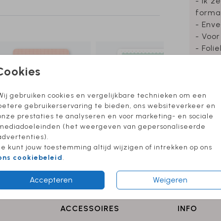
- Ik z
forma
- Enve
- Voor
- Foli
Cookies
Wij gebruiken cookies en vergelijkbare technieken om een
Formate
betere gebruikerservaring te bieden, ons websiteverkeer en
onze prestaties te analyseren en voor marketing- en sociale
mediadoeleinden (het weergeven van gepersonaliseerde
advertenties).
Je kunt jouw toestemming altijd wijzigen of intrekken op ons
ons cookiebeleid
.
Accepteren
Weigeren
ACCESSOIRES
INFO