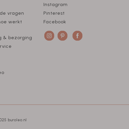
Instagram
lde vragen
Pinterest
hoe werkt
Facebook
g & bezorging
rvice
eo
025 buroleo.nl