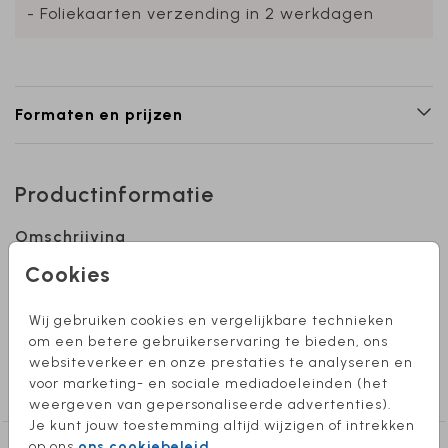
- Foliekaarten verzending in 2 werkdagen
Formaten en prijzen
Productinformatie
Omschrijving
Deze fotootjes moet je zelf nog uitknippen of
Cookies
snijden. De foliekleur is naar wens aan te
passen. Formaat kaart: 11x11 cm
Wij gebruiken cookies en vergelijkbare technieken
om een betere gebruikerservaring te bieden, ons
websiteverkeer en onze prestaties te analyseren en
Collectie
voor marketing- en sociale mediadoeleinden (het
Kraamborrel
weergeven van gepersonaliseerde advertenties).
Je kunt jouw toestemming altijd wijzigen of intrekken
op ons
ons cookiebeleid
.