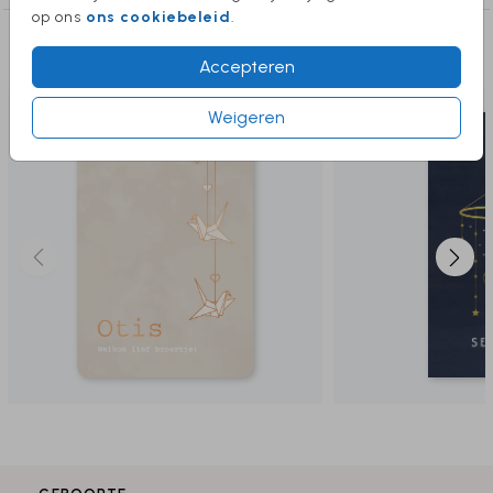
op ons
ons cookiebeleid
.
Deze producten vind je misschien ook
leuk
Accepteren
Weigeren