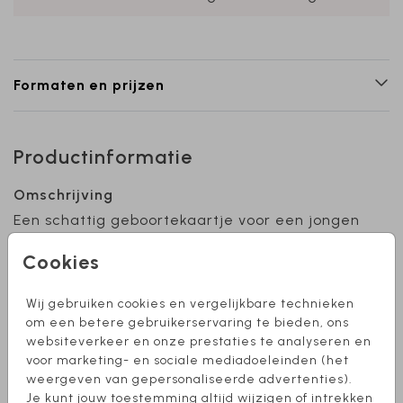
Formaten en prijzen
Productinformatie
Omschrijving
Een schattig geboortekaartje voor een jongen
met babykleertjes. Wil je dit design in een
Cookies
ander formaat of heb je hulp nodig bij het
ontwerpen? Stuur dan een berichtje, we
Wij gebruiken cookies en vergelijkbare technieken
helpen je graag verder!
Toon meer
om een betere gebruikerservaring te bieden, ons
websiteverkeer en onze prestaties te analyseren en
Collectie
voor marketing- en sociale mediadoeleinden (het
weergeven van gepersonaliseerde advertenties).
Jongen
Je kunt jouw toestemming altijd wijzigen of intrekken