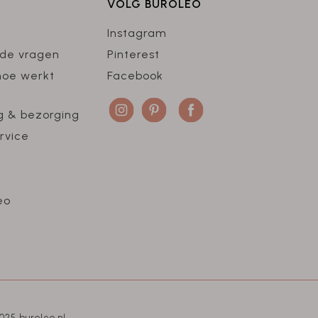
VOLG BUROLEO
Instagram
lde vragen
Pinterest
hoe werkt
Facebook
g & bezorging
rvice
eo
025 buroleo.nl