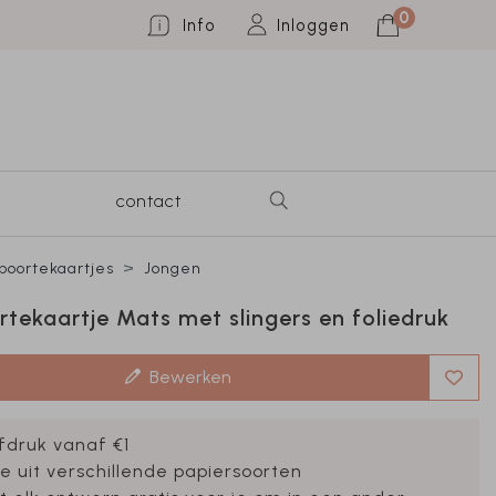
0
Info
Inloggen
contact
oortekaartjes
Jongen
tekaartje Mats met slingers en foliedruk
Bewerken
fdruk vanaf €1
e uit verschillende papiersoorten