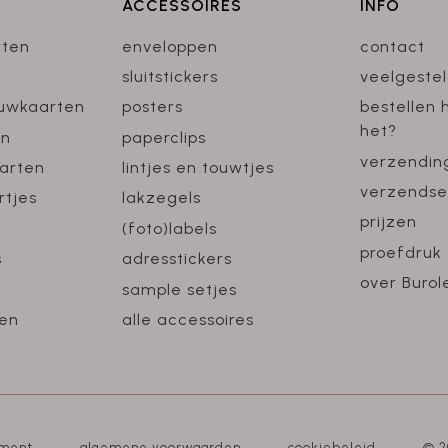
ACCESSOIRES
INFO
rten
enveloppen
contact
sluitstickers
veelgeste
ouwkaarten
posters
bestellen 
het?
en
paperclips
verzendin
arten
lintjes en touwtjes
verzendse
rtjes
lakzegels
prijzen
(foto)labels
proefdruk
s
adresstickers
over Burol
sample setjes
en
alle accessoires
ement
algemene voorwaarden
cookiebeleid
© 2