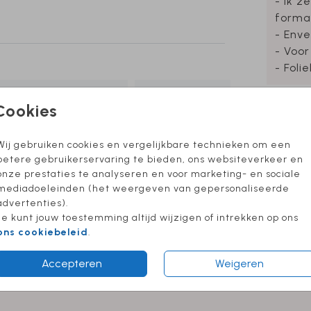
- Ik z
forma
- Enve
- Voor
- Foli
Cookies
Formate
Wij gebruiken cookies en vergelijkbare technieken om een
betere gebruikerservaring te bieden, ons websiteverkeer en
onze prestaties te analyseren en voor marketing- en sociale
mediadoeleinden (het weergeven van gepersonaliseerde
advertenties).
Je kunt jouw toestemming altijd wijzigen of intrekken op ons
ons cookiebeleid
.
Accepteren
Weigeren