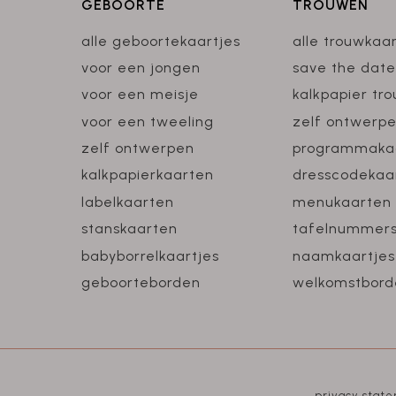
GEBOORTE
TROUWEN
alle geboortekaartjes
alle trouwkaa
voor een jongen
save the date
voor een meisje
kalkpapier tr
voor een tweeling
zelf ontwerp
zelf ontwerpen
programmaka
kalkpapierkaarten
dresscodekaa
labelkaarten
menukaarten
stanskaarten
tafelnummer
babyborrelkaartjes
naamkaartjes
geboorteborden
welkomstbord
privacy stat