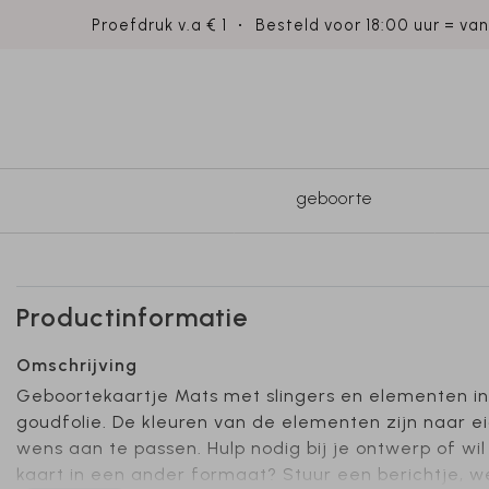
Proefdruk v.a € 1
Besteld voor 18:00 uur = va
geboorte
Productinformatie
Omschrijving
Geboortekaartje Mats met slingers en elementen in
goudfolie. De kleuren van de elementen zijn naar e
wens aan te passen. Hulp nodig bij je ontwerp of wil
kaart in een ander formaat? Stuur een berichtje, w