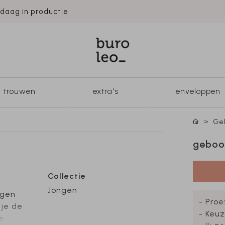
ndaag in productie
trouwen
extra's
enveloppen
Geb
geboor
Collectie
Jongen
igen
- Proe
 je de
- Keuz
e