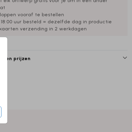
et elk ontwerp gratis voor je om in een ander
at
loppen vooraf te bestellen
 18:00 uur besteld = dezelfde dag in productie
ekaarten verzending in 2 werkdagen
n en prijzen