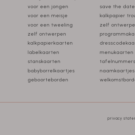
voor een jongen
save the date
voor een meisje
kalkpapier tr
voor een tweeling
zelf ontwerp
zelf ontwerpen
programmaka
kalkpapierkaarten
dresscodekaa
labelkaarten
menukaarten
stanskaarten
tafelnummer
babyborrelkaartjes
naamkaartjes
geboorteborden
welkomstbord
privacy stat