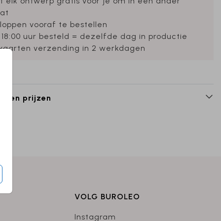
et elk ontwerp gratis voor je om in een ander
at
loppen vooraf te bestellen
 18:00 uur besteld = dezelfde dag in productie
ekaarten verzending in 2 werkdagen
n en prijzen
VOLG BUROLEO
Instagram