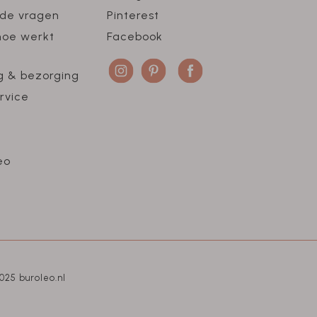
lde vragen
Pinterest
hoe werkt
Facebook
g & bezorging
rvice
eo
025 buroleo.nl