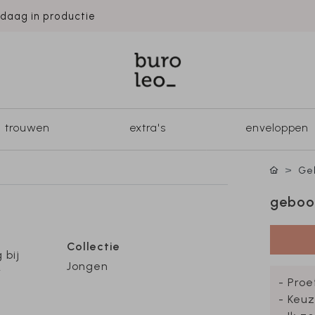
ndaag in productie
trouwen
extra's
enveloppen
Geb
geboor
Collectie
 bij
Jongen
r
- Proe
- Keuz