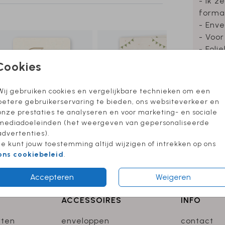
- Ik z
forma
- Enve
- Voor
- Foli
Cookies
Wij gebruiken cookies en vergelijkbare technieken om een
Formate
betere gebruikerservaring te bieden, ons websiteverkeer en
onze prestaties te analyseren en voor marketing- en sociale
mediadoeleinden (het weergeven van gepersonaliseerde
advertenties).
Je kunt jouw toestemming altijd wijzigen of intrekken op ons
ons cookiebeleid
.
Accepteren
Weigeren
ACCESSOIRES
INFO
rten
enveloppen
contact