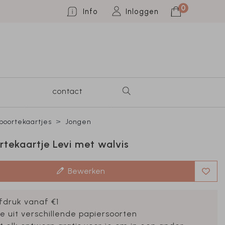
0
Info
Inloggen
contact
oortekaartjes
Jongen
tekaartje Levi met walvis
Bewerken
fdruk vanaf €1
e uit verschillende papiersoorten