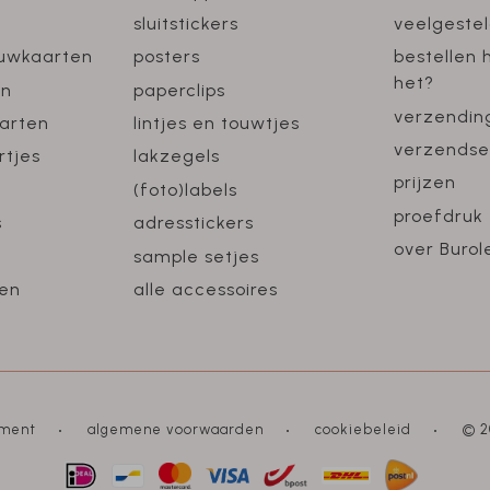
sluitstickers
veelgeste
ouwkaarten
posters
bestellen 
het?
en
paperclips
verzendin
arten
lintjes en touwtjes
verzendse
rtjes
lakzegels
prijzen
(foto)labels
proefdruk
s
adresstickers
over Burol
sample setjes
en
alle accessoires
ement
algemene voorwaarden
cookiebeleid
© 2