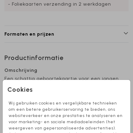
- Foliekaarten verzending in 2 werkdagen
Formaten en prijzen
Productinformatie
Omschrijving
Een schattig geboortekaartje voor een jongen
met strikjespatroon. Kleuren zijn naar wens
Cookies
aan te passen. Heb je hulp nodig bij het
ontwerpen van je kaartje? Stuur mij een
Wij gebruiken cookies en vergelijkbare technieken
berichtje, ik help je graag!
Toon meer
om een betere gebruikerservaring te bieden, ons
websiteverkeer en onze prestaties te analyseren en
voor marketing- en sociale mediadoeleinden (het
Collectie
weergeven van gepersonaliseerde advertenties).
Jongen