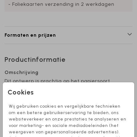
- Foliekaarten verzending in 2 werkdagen
Formaten en prijzen
Productinformatie
Omschrijving
Dit ontwerp is prachtig op het papiersoort
'linnen'. De achtergrond, het lettertype en de
Cookies
foliekleur zijn naar eens aan te passen. Wil je
een foto toevoegen aan je kaart? Deze vind je
Wij gebruiken cookies en vergelijkbare technieken
onder Extra's > DIY labels. Heb je hulp nodig bij
Toon meer
om een betere gebruikerservaring te bieden, ons
het ontwerpen of wil je de kaart in een ander
websiteverkeer en onze prestaties te analyseren en
formaat? Stuur mij een berichtje, ik help je
voor marketing- en sociale mediadoeleinden (het
Collectie
graag!
weergeven van gepersonaliseerde advertenties).
Jongen