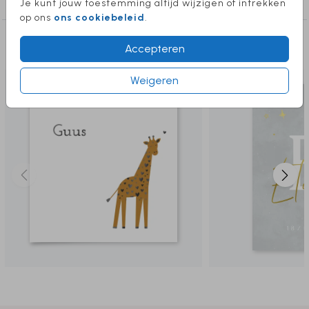
Je kunt jouw toestemming altijd wijzigen of intrekken
op ons
ons cookiebeleid
.
Deze producten vind je misschien ook
Accepteren
leuk
Weigeren