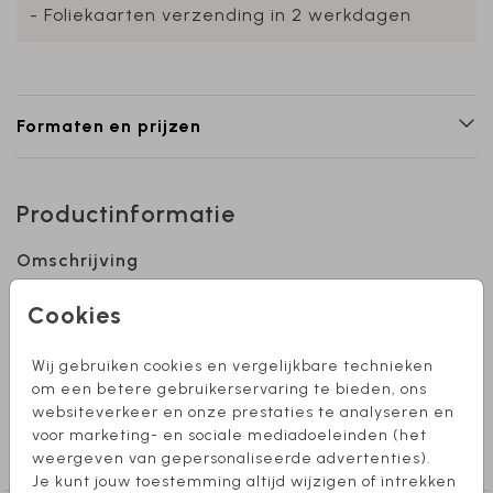
- Foliekaarten verzending in 2 werkdagen
Formaten en prijzen
Productinformatie
Omschrijving
Een schattig geboortekaartje voor een jongen
Cookies
met herfstkrans in goudfolie. Kleuren zijn naar
wens aan te passen. Hulp nodig bij het
Wij gebruiken cookies en vergelijkbare technieken
ontwerpen van je kaartje? Stuur mij een
om een betere gebruikerservaring te bieden, ons
berichtje, ik help je graag!
websiteverkeer en onze prestaties te analyseren en
Collectie
voor marketing- en sociale mediadoeleinden (het
Jongen
weergeven van gepersonaliseerde advertenties).
Je kunt jouw toestemming altijd wijzigen of intrekken