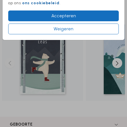
op ons
ons cookiebeleid
.
Deze producten vind je misschien ook
leuk
Accepteren
Weigeren
GEBOORTE