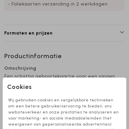
- Foliekaarten verzending in 2 werkdagen
Formaten en prijzen
Productinformatie
Omschrijving
Een schattig geboortekaartje voor een jongen
met herfstkrans. Je kunt zelf optioneel
Cookies
goudfolie of een andere kleur folie toevoegen.
Wil je dit ontwerp graag als enkel kaartje of
Wij gebruiken cookies en vergelijkbare technieken
liever een ander formaat? Stuur mij een
Toon meer
om een betere gebruikerservaring te bieden, ons
berichtje, ik help je graag!
websiteverkeer en onze prestaties te analyseren en
voor marketing- en sociale mediadoeleinden (het
Collectie
weergeven van gepersonaliseerde advertenties).
Jongen