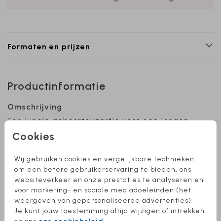
Formaten en prijzen
Productinformatie
Omschrijving
Een jungle geboortekaartje voor een jongen.
Foliekleur is naar wens aan te passen. Hulp
Cookies
nodig bij het ontwerpen van je kaartje? Stuur
mij een berichtje, ik help je graag!
Wij gebruiken cookies en vergelijkbare technieken
om een betere gebruikerservaring te bieden, ons
websiteverkeer en onze prestaties te analyseren en
Collectie
voor marketing- en sociale mediadoeleinden (het
Jongen
weergeven van gepersonaliseerde advertenties).
Je kunt jouw toestemming altijd wijzigen of intrekken