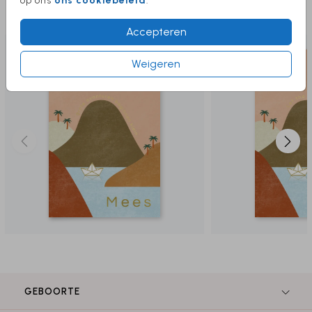
op ons
ons cookiebeleid
.
Deze producten vind je misschien ook
leuk
Accepteren
Weigeren
GEBOORTE