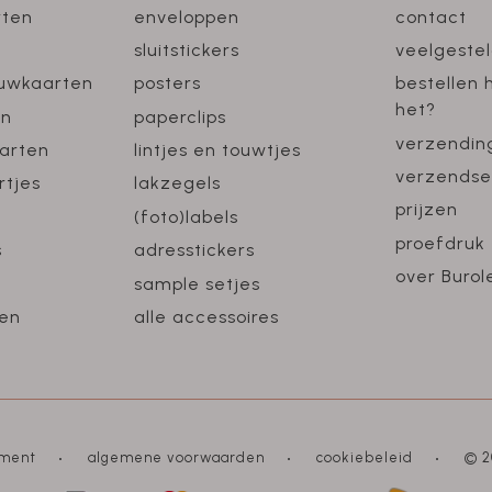
rten
enveloppen
contact
sluitstickers
veelgeste
ouwkaarten
posters
bestellen 
het?
en
paperclips
verzendin
arten
lintjes en touwtjes
verzendse
rtjes
lakzegels
prijzen
(foto)labels
proefdruk
s
adresstickers
over Burol
sample setjes
en
alle accessoires
ement
algemene voorwaarden
cookiebeleid
© 2