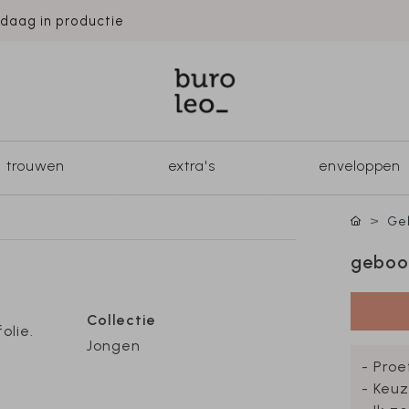
ndaag in productie
trouwen
extra's
enveloppen
Geb
geboor
Collectie
olie.
Jongen
- Proe
?
- Keuz