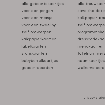
alle geboortekaartjes
alle trouwkaa
voor een jongen
save the date
voor een meisje
kalkpapier tr
voor een tweeling
zelf ontwerp
zelf ontwerpen
programmaka
kalkpapierkaarten
dresscodekaa
labelkaarten
menukaarten
stanskaarten
tafelnummer
babyborrelkaartjes
naamkaartjes
geboorteborden
welkomstbord
privacy stat