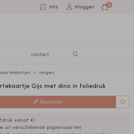
0
Info
Inloggen
contact
oortekaartjes
Jongen
tekaartje Gijs met dino in foliedruk
Bewerken
fdruk vanaf €1
e uit verschillende papiersoorten