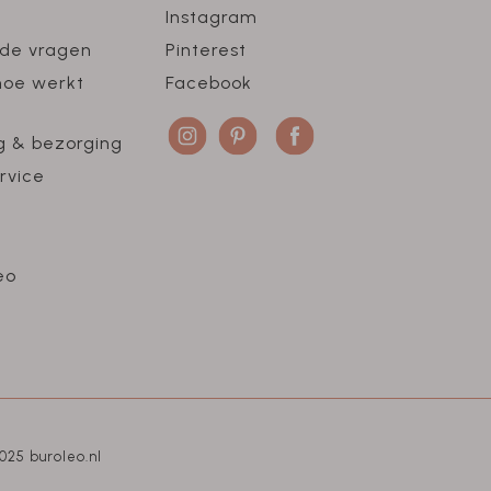
Instagram
lde vragen
Pinterest
hoe werkt
Facebook
g & bezorging
rvice
eo
025 buroleo.nl