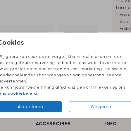
- Ik z
forma
- Enve
- Voor
- Foli
Cookies
Wij gebruiken cookies en vergelijkbare technieken om een
Formate
betere gebruikerservaring te bieden, ons websiteverkeer en
onze prestaties te analyseren en voor marketing- en sociale
mediadoeleinden (het weergeven van gepersonaliseerde
advertenties).
Je kunt jouw toestemming altijd wijzigen of intrekken op ons
ons cookiebeleid
.
Accepteren
Weigeren
ACCESSOIRES
INFO