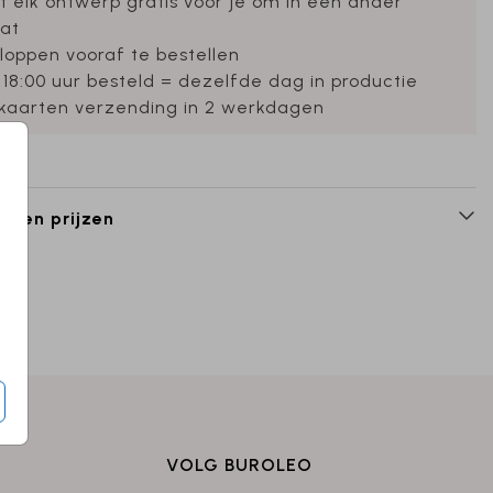
et elk ontwerp gratis voor je om in een ander
at
loppen vooraf te bestellen
 18:00 uur besteld = dezelfde dag in productie
ekaarten verzending in 2 werkdagen
n en prijzen
VOLG BUROLEO