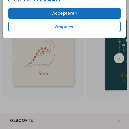
op ons
ons cookiebeleid
.
Deze producten vind je misschien ook
leuk
Accepteren
Weigeren
GEBOORTE