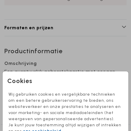
Formaten en prijzen
Productinformatie
Omschrijving
Een avontuurlijk geboortekaartje met oceaan
en bootje. Heb je hulp nodig bij het ontwerpen
Cookies
van je kaart of wil je 'm in een ander formaat?
Stuur een berichtje, we helpen je graag!
Wij gebruiken cookies en vergelijkbare technieken
om een betere gebruikerservaring te bieden, ons
websiteverkeer en onze prestaties te analyseren en
Collectie
voor marketing- en sociale mediadoeleinden (het
Jongen
weergeven van gepersonaliseerde advertenties).
Je kunt jouw toestemming altijd wijzigen of intrekken