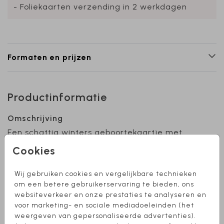
- Foliekaarten verzending in 2 werkdagen
Formaten en prijzen
Productinformatie
Omschrijving
Een schattig winters geboortekaartje met
beren kijkend naar sterren. Je kunt optioneel
Cookies
een sterrenstelsel van het sterrenbeeld van
jouw kindje toevoegen, deze vind je in de
Wij gebruiken cookies en vergelijkbare technieken
beeldbank > afbeeldingen onder
Toon meer
om een betere gebruikerservaring te bieden, ons
'sterrenbeelden'. Heb je hulp nodig bij het
websiteverkeer en onze prestaties te analyseren en
ontwerpen of wil je dit kaartje in een ander
voor marketing- en sociale mediadoeleinden (het
Collectie
formaat? Stuur mij een berichtje, ik help je
weergeven van gepersonaliseerde advertenties).
Jongen