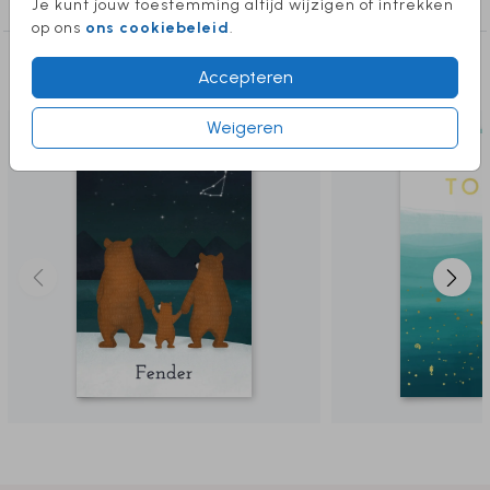
Je kunt jouw toestemming altijd wijzigen of intrekken
graag!
op ons
ons cookiebeleid
.
Deze producten vind je misschien ook
Accepteren
leuk
Weigeren