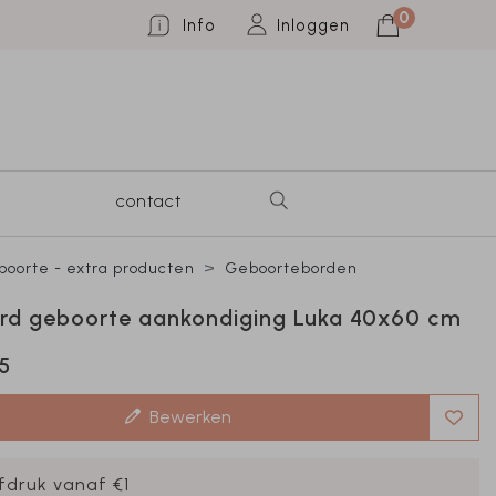
0
Info
Inloggen
contact
oorte - extra producten
Geboorteborden
ord geboorte aankondiging Luka 40x60 cm
5
Bewerken
fdruk vanaf €1