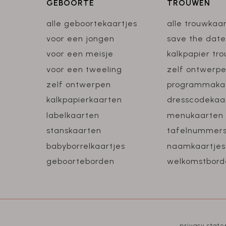
GEBOORTE
TROUWEN
alle geboortekaartjes
alle trouwkaa
voor een jongen
save the date
voor een meisje
kalkpapier tr
voor een tweeling
zelf ontwerp
zelf ontwerpen
programmaka
kalkpapierkaarten
dresscodekaa
labelkaarten
menukaarten
stanskaarten
tafelnummer
babyborrelkaartjes
naamkaartjes
geboorteborden
welkomstbord
privacy stat