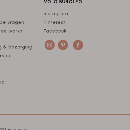
VOLG BUROLEO
Instagram
lde vragen
Pinterest
hoe werkt
Facebook
g & bezorging
rvice
eo
025 buroleo.nl