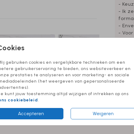
 niet
- Keuz
werp
- Ik z
forma
jk
- Enve
tijd
- Voor
- Foli
Cookies
Wij gebruiken cookies en vergelijkbare technieken om een
betere gebruikerservaring te bieden, ons websiteverkeer en
Prijzen
onze prestaties te analyseren en voor marketing- en sociale
mediadoeleinden (het weergeven van gepersonaliseerde
advertenties).
Je kunt jouw toestemming altijd wijzigen of intrekken op ons
ons cookiebeleid
.
Accepteren
Weigeren