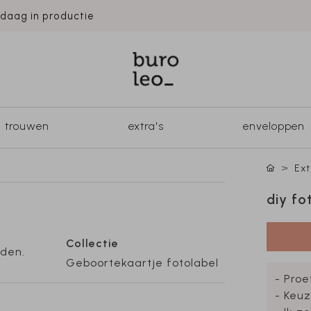
ndaag in productie
trouwen
extra's
enveloppen
Ext
diy fo
Collectie
jden.
Geboortekaartje fotolabel
- Proe
- Keuz