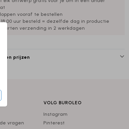
et elk ontwerp gratis voor je om in een ander
at
loppen vooraf te bestellen
 18:00 uur besteld = dezelfde dag in productie
ekaarten verzending in 2 werkdagen
n en prijzen
VOLG BUROLEO
Instagram
lde vragen
Pinterest