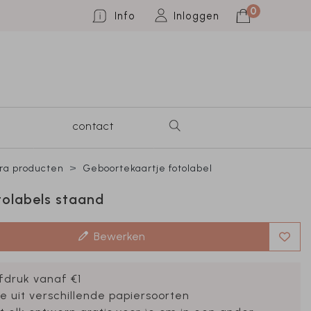
0
Info
Inloggen
contact
ra producten
Geboortekaartje fotolabel
tolabels staand
Bewerken
fdruk vanaf €1
e uit verschillende papiersoorten