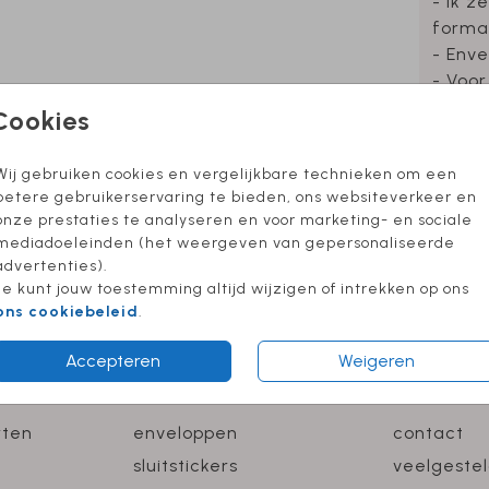
- Ik z
forma
- Enve
- Voor
- Foli
Cookies
Wij gebruiken cookies en vergelijkbare technieken om een
betere gebruikerservaring te bieden, ons websiteverkeer en
Formate
onze prestaties te analyseren en voor marketing- en sociale
mediadoeleinden (het weergeven van gepersonaliseerde
advertenties).
Je kunt jouw toestemming altijd wijzigen of intrekken op ons
ons cookiebeleid
.
Accepteren
Weigeren
ACCESSOIRES
INFO
rten
enveloppen
contact
sluitstickers
veelgeste