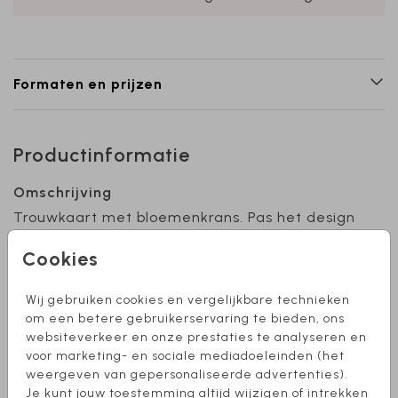
Formaten en prijzen
Productinformatie
Omschrijving
Trouwkaart met bloemenkrans. Pas het design
aan naar eigen wens. Wil je dit ontwerp in een
Cookies
ander formaat, of heb je hulp nodig bij het
ontwerpen? Stuur een berichtje, we helpen je
Wij gebruiken cookies en vergelijkbare technieken
graag verder! Let op: de lakzegels moet je er
Toon meer
om een betere gebruikerservaring te bieden, ons
apart bij bestellen.
websiteverkeer en onze prestaties te analyseren en
Collectie
voor marketing- en sociale mediadoeleinden (het
weergeven van gepersonaliseerde advertenties).
Trouwkaarten
Je kunt jouw toestemming altijd wijzigen of intrekken