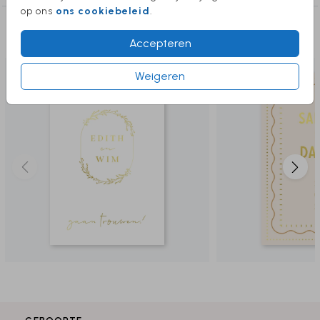
op ons
ons cookiebeleid
.
Deze producten vind je misschien ook
leuk
Accepteren
Weigeren