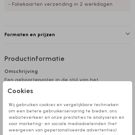
- Foliekaarten verzending in 2 werkdagen
Formaten en prijzen
Productinformatie
Omschrijving
Een geboorteposter in de stijl van het
geboortekaartje is een prachtige aanvulling
Cookies
voor de babykamer! Het vormt een blijvende
herinnering aan de geboorte en geeft de
Wij gebruiken cookies en vergelijkbare technieken
kamer een persoonlijke touch. De posters zijn
Toon meer
om een betere gebruikerservaring te bieden, ons
verkrijgbaar in verschillende formaten. Wil je
websiteverkeer en onze prestaties te analyseren en
dat wij jouw geboortekaartje omzetten naar
voor marketing- en sociale mediadoeleinden (het
Collectie
een poster? Stuur een berichtje, dan maken
weergeven van gepersonaliseerde advertenties).
Posters